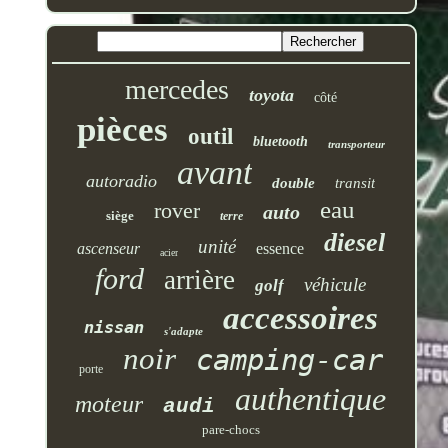
mercedes
toyota
côté
pièces
outil
bluetooth
transporteur
avant
autoradio
double
transit
eau
rover
auto
siège
terre
diesel
unité
ascenseur
essence
acier
ford
arrière
véhicule
golf
accessoires
nissan
s'adapte
noir
camping-car
porte
authentique
moteur
audi
pare-chocs