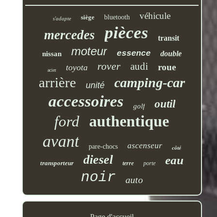
véhicule
siège
bluetooth
s'adapte
pièces
mercedes
transit
moteur
essence
double
nissan
rover
audi
roue
toyota
acier
arrière
camping-car
unité
accessoires
outil
golf
authentique
ford
avant
ascenseur
pare-chocs
côté
diesel
eau
transporteur
terre
porte
noir
auto
Page d'accueil