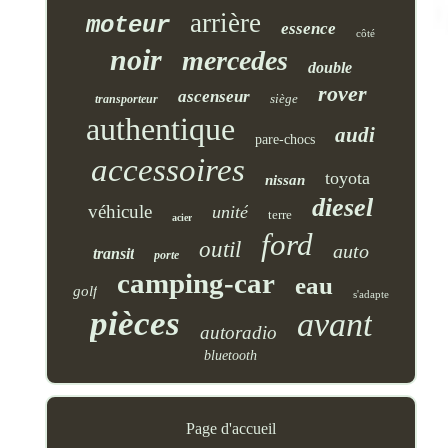
arrière
moteur
essence
côté
noir
mercedes
double
rover
ascenseur
siège
transporteur
authentique
audi
pare-chocs
accessoires
toyota
nissan
diesel
véhicule
unité
terre
acier
ford
outil
auto
transit
porte
camping-car
eau
golf
s'adapte
pièces
avant
autoradio
bluetooth
Page d'accueil