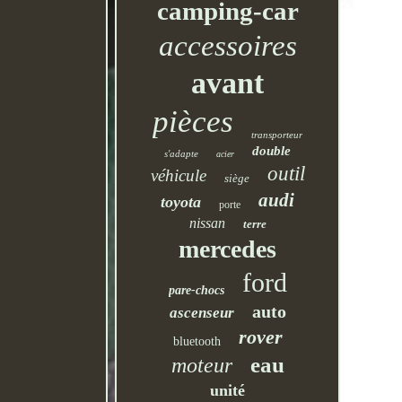
camping-car
accessoires
avant
pièces
transporteur
double
s'adapte
acier
outil
véhicule
siège
audi
toyota
porte
nissan
terre
mercedes
ford
pare-chocs
auto
ascenseur
rover
bluetooth
eau
moteur
unité