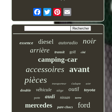
noir
diesel
autoradio
essence
arrière
golf
transit
côté
camping-car
avant
accessoires
pièces
transporteur
s'adapte
acier
outil
véhicule
toyota
double
siège
audi
nissan
terre
porte
ford
mercedes
pare-chocs