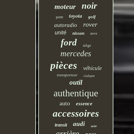
noir
moteur
toyota
golf
porte
rover
autoradio
unité
nissan
terre
ford
siège
mercedes
pièces
véhicule
transporteur
s'adapte
outil
authentique
auto
essence
accessoires
audi
transit
acier
arrière