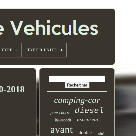
TYPE
TYPE D'UNITÉ
0-2018
camping-car
diesel
pare-chocs
ascenseur
bluetooth
avant
double
côté