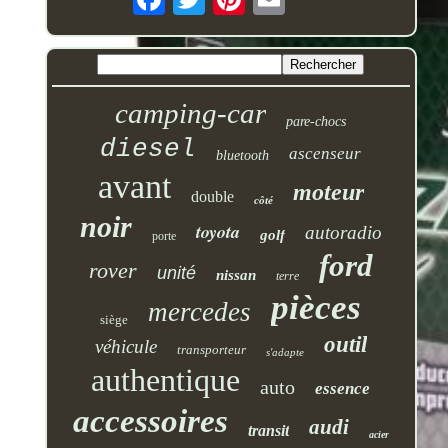
camping-car
pare-chocs
diesel
ascenseur
bluetooth
avant
moteur
double
côté
noir
toyota
autoradio
golf
porte
ford
rover
unité
nissan
terre
pièces
mercedes
siège
outil
véhicule
transporteur
s'adapte
authentique
auto
essence
accessoires
audi
transit
acier