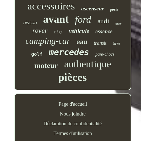
accessoires
ascenseur
porte
avant
ford
audi
nissan
acier
rover
véhicule
essence
siège
camping-car
eau
transit
terre
mercedes
golf
pare-chocs
authentique
moteur
pièces
Page d'accueil
Nous joindre
Déclaration de confidentialité
Termes d'utilisation