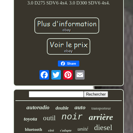
3.0 D275 SDV6 4x4. 3.0 D300 SDV6 4x4.
Share
auto
autoradio
double
transporteur
noir
arrière
outil
toyota
diesel
unité
bluetooth
côté
s'adapte