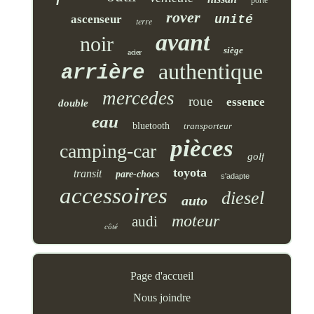
rover
ascenseur
unité
terre
avant
noir
siège
acier
authentique
arrière
mercedes
roue
essence
double
eau
bluetooth
transporteur
pièces
camping-car
golf
toyota
transit
pare-chocs
s'adapte
accessoires
diesel
auto
moteur
audi
côté
Page d'accueil
Nous joindre