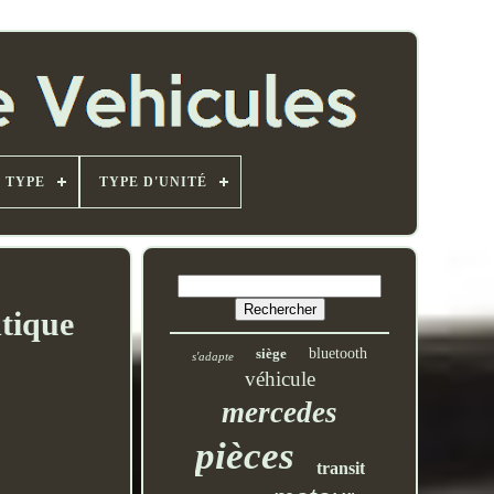
TYPE
TYPE D'UNITÉ
tique
siège
bluetooth
s'adapte
véhicule
mercedes
pièces
transit