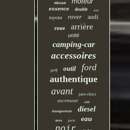
moteur
nissan
essence
double
acier
rover
audi
toyota
arrière
roue
unité
camping-car
accessoires
ford
outil
golf
authentique
avant
pare-chocs
ascenseur
côté
diesel
transporteur
eau
terre
porte
noir