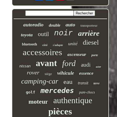
auto
autoradio
double
transporteur
noir
arrière
outil
toyota
diesel
unité
bluetooth
côté
s'adapte
accessoires
ascenseur
porte
avant
ford
audi
nissan
acier
rover
véhicule
essence
siège
camping-car
eau
transit
terre
mercedes
golf
pare-chocs
authentique
moteur
pièces