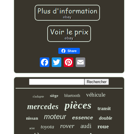
Share
véhicule
siège
bluetooth
s'adapte
pièces
mercedes
transit
moteur
essence
double
nissan
rover
audi
roue
toyota
acier