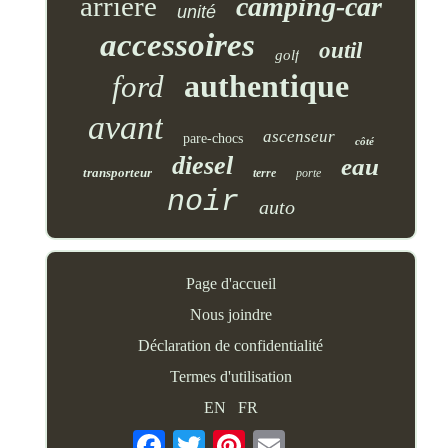
arrière
camping-car
unité
accessoires
outil
golf
authentique
ford
avant
ascenseur
pare-chocs
côté
diesel
eau
transporteur
terre
porte
noir
auto
Page d'accueil
Nous joindre
Déclaration de confidentialité
Termes d'utilisation
EN
FR