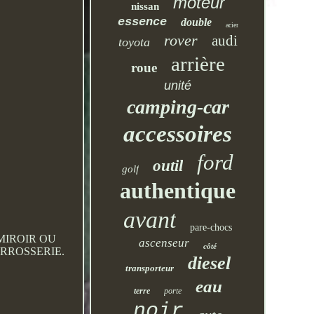
moteur
nissan
essence
double
acier
rover
audi
toyota
arrière
roue
unité
camping-car
accessoires
ford
outil
golf
authentique
avant
pare-chocs
MIROIR OU
ascenseur
côté
ARROSSERIE.
diesel
transporteur
eau
terre
porte
noir