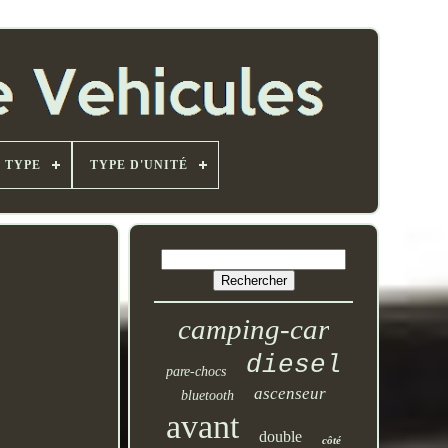
TYPE
TYPE D'UNITÉ
camping-car
diesel
pare-chocs
ascenseur
bluetooth
avant
double
côté