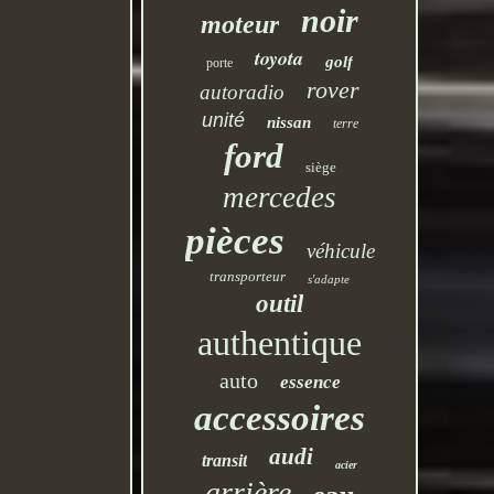
noir
moteur
toyota
golf
porte
rover
autoradio
unité
nissan
terre
ford
siège
mercedes
pièces
véhicule
transporteur
s'adapte
outil
authentique
auto
essence
accessoires
audi
transit
acier
arrière