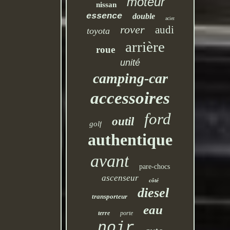
moteur
nissan
essence
double
acier
rover
audi
toyota
arrière
roue
unité
camping-car
accessoires
ford
outil
golf
authentique
avant
pare-chocs
ascenseur
côté
diesel
transporteur
eau
terre
porte
noir