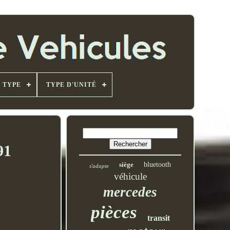
TYPE
TYPE D'UNITÉ
91
siège
bluetooth
s'adapte
véhicule
mercedes
pièces
transit