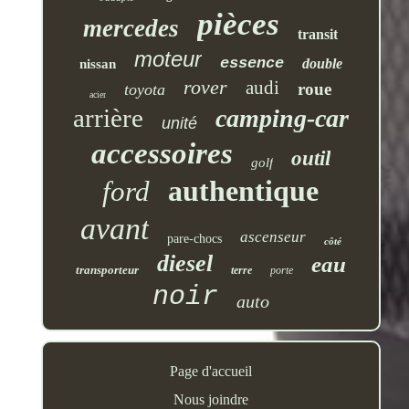
pièces
mercedes
transit
moteur
essence
double
nissan
rover
audi
roue
toyota
acier
arrière
camping-car
unité
accessoires
outil
golf
authentique
ford
avant
ascenseur
pare-chocs
côté
diesel
eau
transporteur
terre
porte
noir
auto
Page d'accueil
Nous joindre