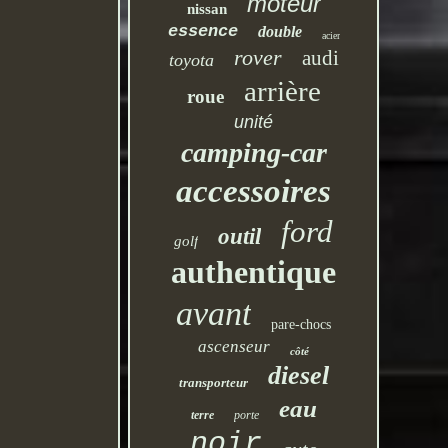
moteur
nissan
essence
double
acier
rover
audi
toyota
arrière
roue
unité
camping-car
accessoires
ford
outil
golf
authentique
avant
pare-chocs
ascenseur
côté
diesel
transporteur
eau
terre
porte
noir