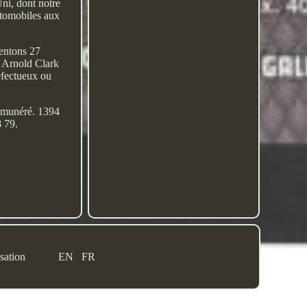
ni, dont notre
utomobiles aux
entons 27
. Arnold Clark
défectueux ou
 rémunéré. 1394
 79.
sation
EN
FR