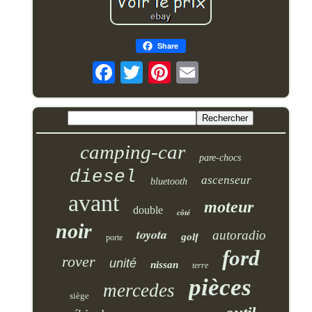
Share
camping-car
pare-chocs
diesel
ascenseur
bluetooth
avant
moteur
double
côté
noir
toyota
autoradio
golf
porte
ford
rover
unité
nissan
terre
pièces
mercedes
siège