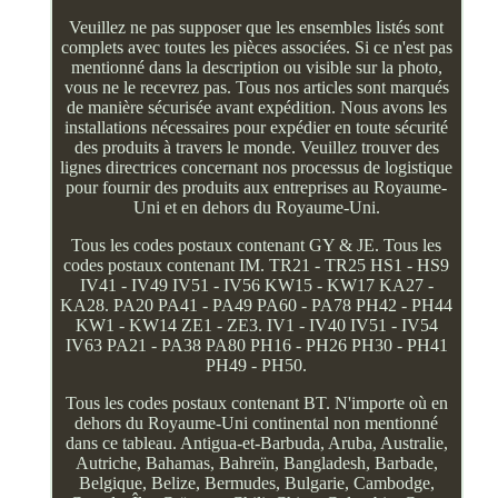
Veuillez ne pas supposer que les ensembles listés sont
complets avec toutes les pièces associées. Si ce n'est pas
mentionné dans la description ou visible sur la photo,
vous ne le recevrez pas. Tous nos articles sont marqués
de manière sécurisée avant expédition. Nous avons les
installations nécessaires pour expédier en toute sécurité
des produits à travers le monde. Veuillez trouver des
lignes directrices concernant nos processus de logistique
pour fournir des produits aux entreprises au Royaume-
Uni et en dehors du Royaume-Uni.
Tous les codes postaux contenant GY & JE. Tous les
codes postaux contenant IM. TR21 - TR25 HS1 - HS9
IV41 - IV49 IV51 - IV56 KW15 - KW17 KA27 -
KA28. PA20 PA41 - PA49 PA60 - PA78 PH42 - PH44
KW1 - KW14 ZE1 - ZE3. IV1 - IV40 IV51 - IV54
IV63 PA21 - PA38 PA80 PH16 - PH26 PH30 - PH41
PH49 - PH50.
Tous les codes postaux contenant BT. N'importe où en
dehors du Royaume-Uni continental non mentionné
dans ce tableau. Antigua-et-Barbuda, Aruba, Australie,
Autriche, Bahamas, Bahreïn, Bangladesh, Barbade,
Belgique, Belize, Bermudes, Bulgarie, Cambodge,