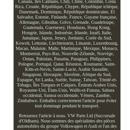
Canada, Îles Caïmans, Chili, Chine, Colombie, Costa
Rica, Croatie, République, Chypre, République tchèque,
Danemark, Dominique, République dominicaine, El
Salvador, Estonie, Finlande, France, Guyane française,
Allemagne, Gibraltar, Grèce, Grenade, Guadeloupe,
Guatemala, Guernesey, Honduras, Hong Kong,
Hongrie, Islande, Indonésie, Irlande, Israël, Italie,
Jamaïque, Japon, Jersey, Jordanie, Corée du Sud,
Koweït, Lettonie, Liechtenstein, Lituanie, Luxembourg,
Macao, Malaisie, Malte, Martinique, Mexique, Monaco,
Montserrat, Pays-Bas, Nouvelle-Zélande, Norvège,
Oman, Pakistan, Panama, Paraguay, Philippines,
Pologne, Portugal, Qatar, Réunion, Roumanie, Saint-
Kitts-et-Nevis, Sainte-Lucie, Arabie Saoudite,
Singapour, Slovaquie, Slovénie, Afrique du Sud,
Espagne, Sri Lanka, Suède, Suisse, Taïwan, Trinité-et-
Tobago, Îles Turques et Caïques, Émirats Arabes Unis,
Royaume-Uni, États-Unis, Wallis-et-Futuna, Sahara
occidental, Samoa occidentale, Yémen, Zambie,
Zimbabwe. Emballez correctement l'article pour éviter
tout dommage pendant le transport.
Retournez l'article à nous. VW Parts Ltd (Succursale
d'Oldham). Nous sommes des spécialistes des pièces
automobiles du groupe Volkswagen et Audi et l'un des