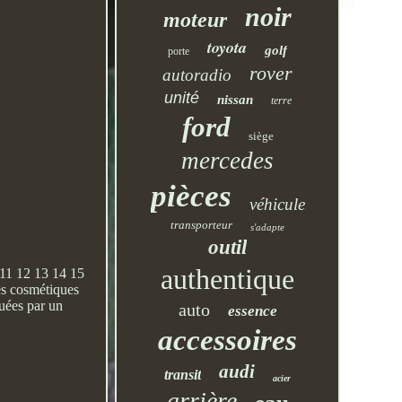
noir
moteur
toyota
golf
porte
rover
autoradio
unité
nissan
terre
ford
siège
mercedes
pièces
véhicule
transporteur
s'adapte
outil
authentique
 11 12 13 14 15
res cosmétiques
tuées par un
auto
essence
accessoires
audi
transit
acier
arrière