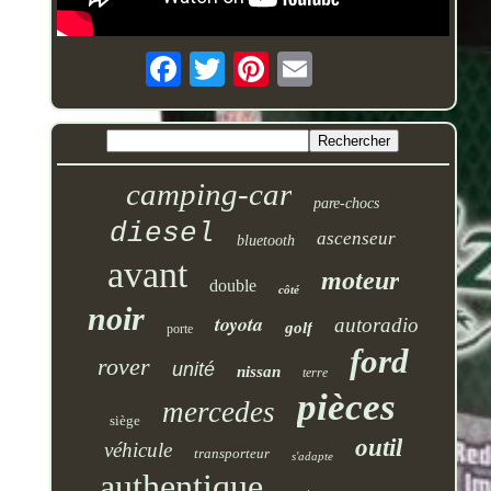
camping-car
pare-chocs
diesel
ascenseur
bluetooth
avant
moteur
double
côté
noir
toyota
autoradio
golf
porte
ford
rover
unité
nissan
terre
pièces
mercedes
siège
outil
véhicule
transporteur
s'adapte
authentique