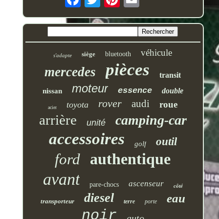
véhicule
siège
bluetooth
s'adapte
pièces
mercedes
transit
moteur
essence
double
nissan
rover
audi
roue
toyota
acier
arrière
camping-car
unité
accessoires
outil
golf
authentique
ford
avant
ascenseur
pare-chocs
côté
diesel
eau
transporteur
terre
porte
noir
auto