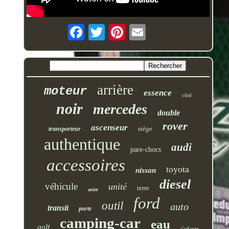
arrière
moteur
essence
côté
noir
mercedes
double
rover
ascenseur
siège
transporteur
authentique
audi
pare-chocs
accessoires
toyota
nissan
diesel
véhicule
unité
terre
acier
ford
outil
auto
transit
porte
camping-car
eau
golf
s'adapte