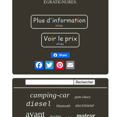
ÉGRATIGNURES.
Share
camping-car
pare-chocs
diesel
ascenseur
bluetooth
avant
moteur
double