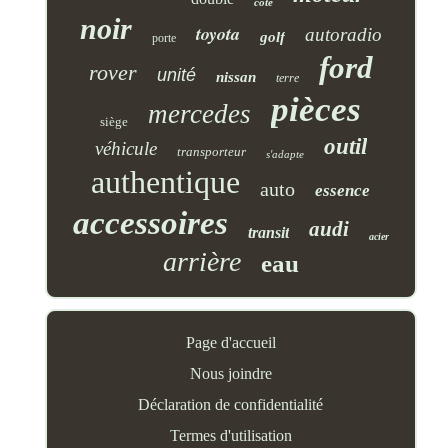
côté
noir
toyota
autoradio
golf
porte
ford
rover
unité
nissan
terre
pièces
mercedes
siège
outil
véhicule
transporteur
s'adapte
authentique
auto
essence
accessoires
audi
transit
acier
arrière
eau
Page d'accueil
Nous joindre
Déclaration de confidentialité
Termes d'utilisation