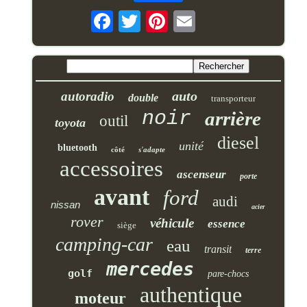
auto
autoradio
double
transporteur
noir
arrière
outil
toyota
diesel
unité
bluetooth
côté
s'adapte
accessoires
ascenseur
porte
avant
ford
audi
nissan
acier
rover
véhicule
essence
siège
camping-car
eau
transit
terre
mercedes
golf
pare-chocs
authentique
moteur