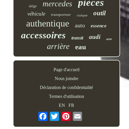
pièces
mercedes
siège
outil
véhicule
transporteur
s'adapte
authentique
auto
essence
accessoires
audi
transit
acier
arrière
eau
Page d'accueil
Nous joindre
Déclaration de confidentialité
Termes d'utilisation
EN
FR