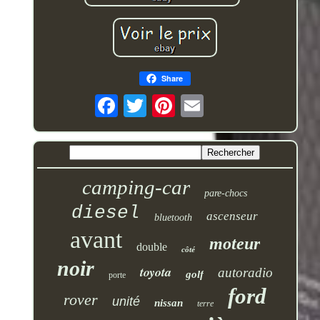
Share
camping-car
pare-chocs
diesel
ascenseur
bluetooth
avant
moteur
double
côté
noir
toyota
autoradio
golf
porte
ford
rover
unité
nissan
terre