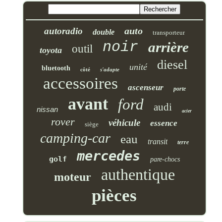
auto
autoradio
double
transporteur
noir
arrière
outil
toyota
diesel
unité
bluetooth
côté
s'adapte
accessoires
ascenseur
porte
avant
ford
audi
nissan
acier
rover
véhicule
essence
siège
camping-car
eau
transit
terre
mercedes
golf
pare-chocs
authentique
moteur
pièces