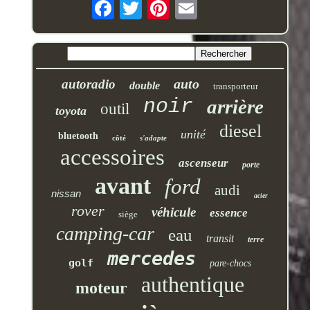
auto
autoradio
double
transporteur
noir
arrière
outil
toyota
diesel
unité
bluetooth
côté
s'adapte
accessoires
ascenseur
porte
avant
ford
audi
nissan
acier
rover
véhicule
essence
siège
camping-car
eau
transit
terre
mercedes
golf
pare-chocs
authentique
moteur