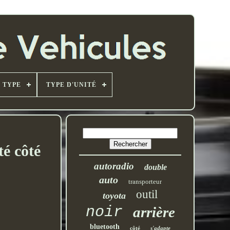
TYPE
TYPE D'UNITÉ
té côté
autoradio
double
auto
transporteur
outil
toyota
noir
arrière
bluetooth
côté
s'adapte