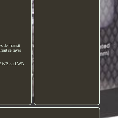
es de Transit
rait se rayer
tom SWB ou LWB