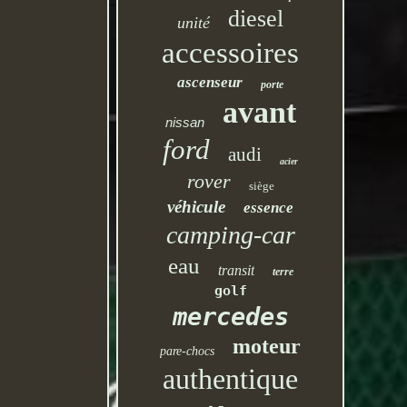
diesel
unité
accessoires
ascenseur
porte
avant
nissan
ford
audi
acier
rover
siège
véhicule
essence
camping-car
eau
transit
terre
golf
mercedes
moteur
pare-chocs
authentique