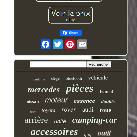
Share
véhicule
siège
bluetooth
s'adapte
pièces
mercedes
transit
moteur
essence
double
nissan
rover
audi
roue
toyota
acier
arrière
camping-car
unité
accessoires
outil
golf