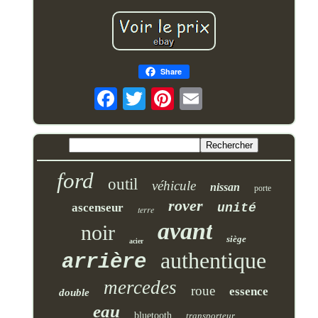
Share
ford
outil
véhicule
nissan
porte
rover
ascenseur
unité
terre
avant
noir
siège
acier
authentique
arrière
mercedes
roue
essence
double
eau
bluetooth
transporteur