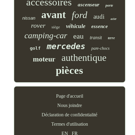
accessoires
ascenseur
porte
avant
ford
audi
nissan
acier
rover
véhicule
essence
siège
camping-car
eau
transit
terre
mercedes
golf
pare-chocs
authentique
moteur
pièces
Page d'accueil
Nous joindre
Déclaration de confidentialité
Termes d'utilisation
EN
FR