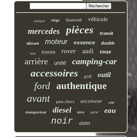
véhicule
siège
bluetooth
s'adapte
pièces
mercedes
transit
moteur
essence
double
nissan
rover
audi
roue
toyota
acier
arrière
camping-car
unité
accessoires
outil
golf
authentique
ford
avant
ascenseur
pare-chocs
côté
diesel
eau
transporteur
terre
porte
noir
auto