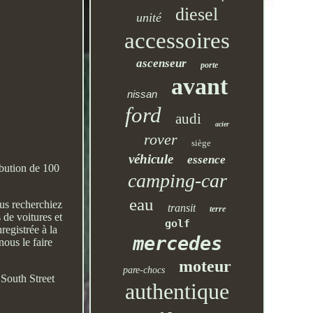
diesel
unité
accessoires
ascenseur
porte
avant
nissan
ford
audi
acier
rover
siège
véhicule
essence
ibution de 100
camping-car
eau
ous recherchiez
transit
terre
de voitures et
golf
registrée à la
mercedes
nous le faire
moteur
pare-chocs
 South Street
authentique