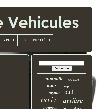
TYPE
TYPE D'UNITÉ
autoradio
double
auto
transporteur
outil
toyota
noir
arrière
bluetooth
côté
s'adapte