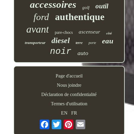
accessoires
outil
golf
authentique
ford
avant
ascenseur
pare-chocs
côté
diesel
eau
transporteur
terre
porte
noir
auto
Page d'accueil
Nous joindre
Déclaration de confidentialité
Termes d'utilisation
EN
FR