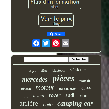
Share
véhicule
siège
bluetooth
s'adapte
pièces
mercedes
transit
moteur
essence
double
nissan
rover
audi
roue
toyota
acier
arrière
camping-car
unité