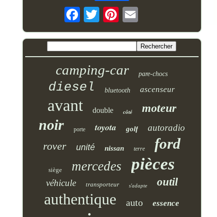
camping-car
pare-chocs
diesel
ascenseur
bluetooth
avant
moteur
double
côté
noir
toyota
autoradio
golf
porte
ford
rover
unité
nissan
terre
pièces
mercedes
siège
outil
véhicule
transporteur
s'adapte
authentique
auto
essence