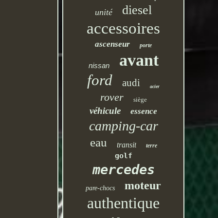
diesel
unité
accessoires
ascenseur
porte
avant
nissan
ford
audi
acier
rover
siège
véhicule
essence
camping-car
eau
transit
terre
golf
mercedes
moteur
pare-chocs
authentique