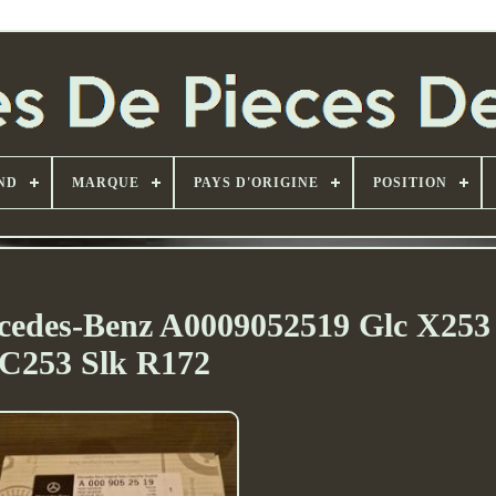
ND
MARQUE
PAYS D'ORIGINE
POSITION
rcedes-Benz A0009052519 Glc X25
C253 Slk R172