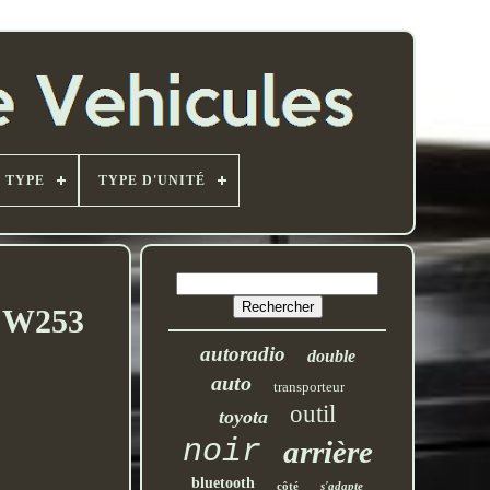
TYPE
TYPE D'UNITÉ
3 W253
autoradio
double
auto
transporteur
outil
toyota
noir
arrière
bluetooth
côté
s'adapte