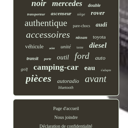
noir
mercedes
double
rover
ascenseur
siège
transporteur
authentique
audi
pare-chocs
accessoires
toyota
nissan
diesel
véhicule
unité
terre
acier
ford
outil
auto
transit
porte
camping-car
eau
golf
s'adapte
pièces
avant
autoradio
bluetooth
Page d'accueil
Nous joindre
Déclaration de confidentialité