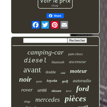
Share
camping-car
pare-chocs
diesel
ascenseur
bluetooth
avant
moteur
double
côté
noir
toyota
autoradio
golf
porte
ford
rover
unité
nissan
terre
pièces
mercedes
siège