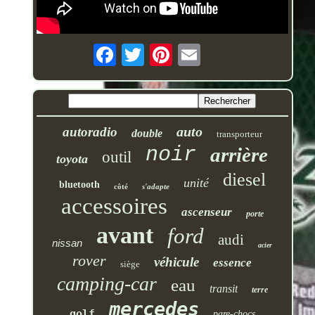
auto
autoradio
double
transporteur
noir
arrière
outil
toyota
diesel
unité
bluetooth
côté
s'adapte
accessoires
ascenseur
porte
avant
ford
audi
nissan
acier
rover
véhicule
essence
siège
camping-car
eau
transit
terre
mercedes
golf
pare-chocs