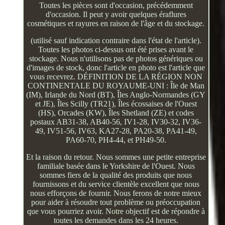
Toutes les pièces sont d'occasion, précédemment
d'occasion. Il peut y avoir quelques éraflures
cosmétiques et rayures en raison de l'âge et du stockage.
(utilisé sauf indication contraire dans l'état de l'article).
Toutes les photos ci-dessus ont été prises avant le
stockage. Nous n'utilisons pas de photos génériques ou
d'images de stock, donc l'article en photo est l'article que
vous recevrez. DÉFINITION DE LA RÉGION NON
CONTINENTALE DU ROYAUME-UNI : Île de Man
(IM), Irlande du Nord (BT), Îles Anglo-Normandes (GY
et JE), Îles Scilly (TR21), Îles écossaises de l'Ouest
(HS), Orcades (KW), Îles Shetland (ZE) et codes
postaux AB31-38, AB40-56, IV1-28, IV30-32, IV36-
49, IV51-56, IV63, KA27-28, PA20-38, PA41-49,
PA60-70, PH4-44, et PH49-50.
Et la raison du retour. Nous sommes une petite entreprise
familiale basée dans le Yorkshire de l'Ouest. Nous
sommes fiers de la qualité des produits que nous
fournissons et du service clientèle excellent que nous
nous efforçons de fournir. Nous ferons de notre mieux
pour aider à résoudre tout problème ou préoccupation
que vous pourriez avoir. Notre objectif est de répondre à
toutes les demandes dans les 24 heures.