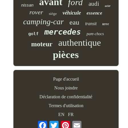
avant
ford
audi
nissan
acier
rover
véhicule
essence
siège
camping-car
eau
transit
terre
mercedes
golf
pare-chocs
authentique
moteur
pièces
Page d'accueil
Nous joindre
Déclaration de confidentialité
Termes d'utilisation
EN
FR