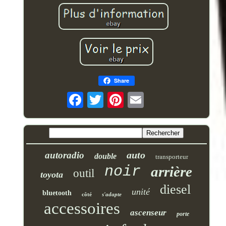
Share
auto
autoradio
double
transporteur
noir
arrière
outil
toyota
diesel
unité
bluetooth
côté
s'adapte
accessoires
ascenseur
porte