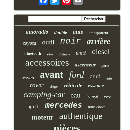
auto
autoradio
double
transporteur
noir
arrière
outil
toyota
diesel
unité
bluetooth
côté
s'adapte
accessoires
ascenseur
porte
avant
ford
audi
nissan
acier
rover
véhicule
essence
siège
camping-car
eau
transit
terre
mercedes
golf
pare-chocs
authentique
moteur
pièces