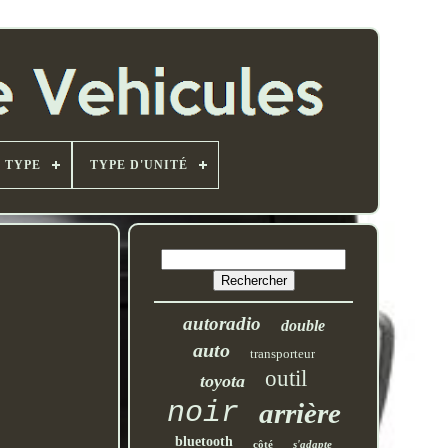
TYPE
TYPE D'UNITÉ
autoradio
double
auto
transporteur
outil
toyota
noir
arrière
bluetooth
côté
s'adapte