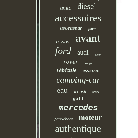
diesel
unité
accessoires
ascenseur
porte
avant
nissan
ford
audi
acier
rover
siège
véhicule
essence
camping-car
eau
transit
terre
golf
mercedes
moteur
pare-chocs
authentique