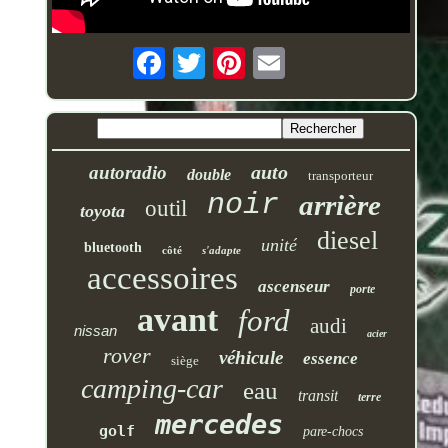
auto
autoradio
double
transporteur
noir
arrière
outil
toyota
diesel
unité
bluetooth
côté
s'adapte
accessoires
ascenseur
porte
avant
ford
audi
nissan
acier
rover
véhicule
essence
siège
camping-car
eau
transit
terre
mercedes
golf
pare-chocs