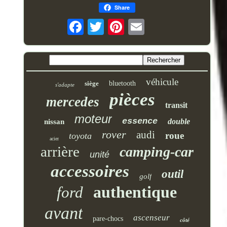
Share
véhicule
siège
bluetooth
s'adapte
pièces
mercedes
transit
moteur
essence
double
nissan
rover
audi
roue
toyota
acier
arrière
camping-car
unité
accessoires
outil
golf
authentique
ford
avant
ascenseur
pare-chocs
côté