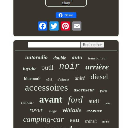
Share
auto
autoradio
double
transporteur
noir
arrière
outil
toyota
diesel
unité
bluetooth
côté
s'adapte
accessoires
ascenseur
porte
avant
ford
audi
nissan
acier
rover
véhicule
essence
siège
camping-car
eau
transit
terre