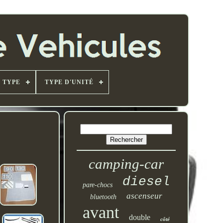
TYPE
TYPE D'UNITÉ
camping-car
diesel
pare-chocs
ascenseur
bluetooth
avant
double
côté