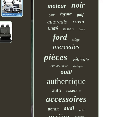
noir
moteur
toyota
golf
porte
rover
autoradio
unité
nissan
terre
ford
siège
mercedes
pièces
véhicule
transporteur
s'adapte
outil
authentique
auto
essence
accessoires
audi
transit
acier
arrière