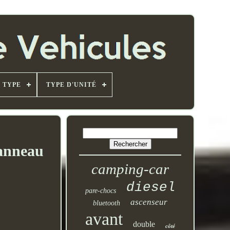
TYPE
TYPE D'UNITÉ
panneau
camping-car
diesel
pare-chocs
ascenseur
bluetooth
avant
double
côté