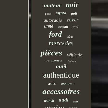
noir
moteur
toyota
golf
porte
rover
autoradio
unité
nissan
terre
ford
siège
mercedes
pièces
véhicule
transporteur
s'adapte
outil
authentique
auto
essence
accessoires
audi
transit
acier
arrière