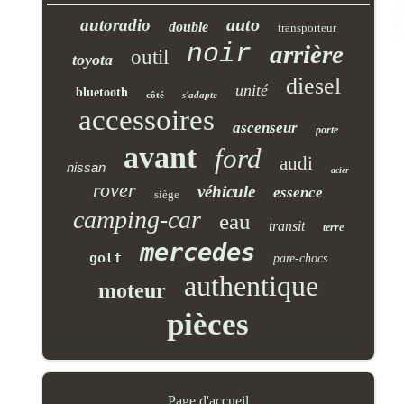
auto
autoradio
double
transporteur
noir
arrière
outil
toyota
diesel
unité
bluetooth
côté
s'adapte
accessoires
ascenseur
porte
avant
ford
audi
nissan
acier
rover
véhicule
essence
siège
camping-car
eau
transit
terre
mercedes
golf
pare-chocs
authentique
moteur
pièces
Page d'accueil