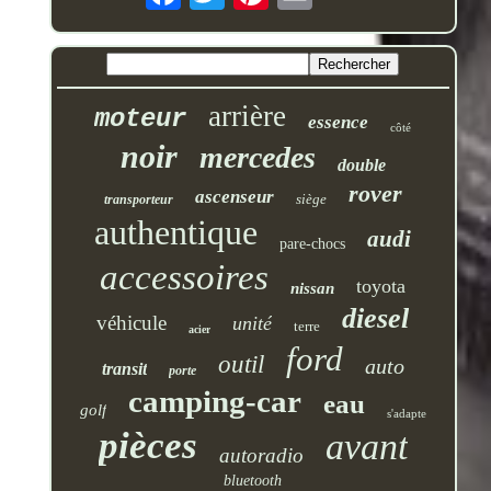
arrière
moteur
essence
côté
noir
mercedes
double
rover
ascenseur
siège
transporteur
authentique
audi
pare-chocs
accessoires
toyota
nissan
diesel
véhicule
unité
terre
acier
ford
outil
auto
transit
porte
camping-car
eau
golf
s'adapte
pièces
avant
autoradio
bluetooth