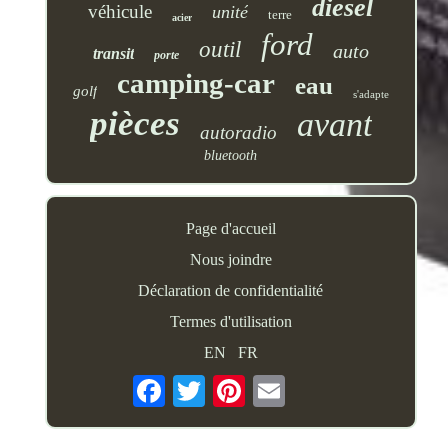
diesel
véhicule
unité
terre
acier
ford
outil
auto
transit
porte
camping-car
eau
golf
s'adapte
pièces
avant
autoradio
bluetooth
Page d'accueil
Nous joindre
Déclaration de confidentialité
Termes d'utilisation
EN
FR