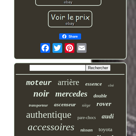
Share
arrière
moteur
essence
côté
noir
mercedes
double
rover
ascenseur
siège
transporteur
authentique
audi
pare-chocs
accessoires
toyota
nissan